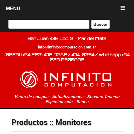
MENU
San Juan 445 Loc. 3 - Mar del Plata
info@infinitocomputacion.com.ar
(0223) (+54 223) 472-7362 / 474-0394 / whatsapp +54
223 6900882
Venta de equipos - Actualizaciones - Servicio Técnico
Especializado - Redes
Productos :: Monitores