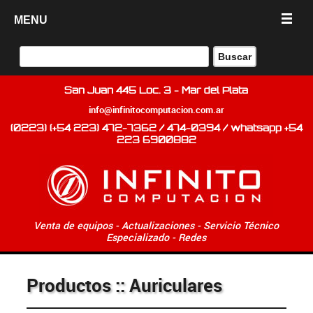
MENU
San Juan 445 Loc. 3 - Mar del Plata
info@infinitocomputacion.com.ar
(0223) (+54 223) 472-7362 / 474-0394 / whatsapp +54
223 6900882
Venta de equipos - Actualizaciones - Servicio Técnico
Especializado - Redes
Productos :: Auriculares