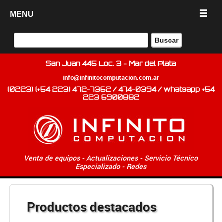
MENU
San Juan 445 Loc. 3 - Mar del Plata
info@infinitocomputacion.com.ar
(0223) (+54 223) 472-7362 / 474-0394 / whatsapp +54
223 6900882
Venta de equipos - Actualizaciones - Servicio Técnico
Especializado - Redes
Productos destacados